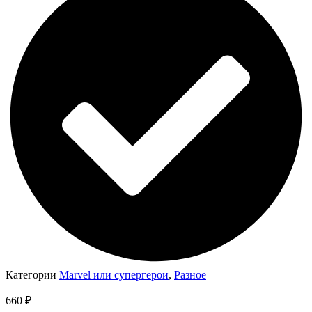
Категории
Marvel или супергерои
,
Разное
660
₽